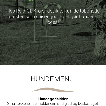
Hos Rold Gl. Kro er det ikke kun de tobenede
gæster, som spiser godt - det gør hundene
også!
HUNDEMENU:
Hundegodbidder
Små lækkerier, der holder din hund glad og beskæftiget.