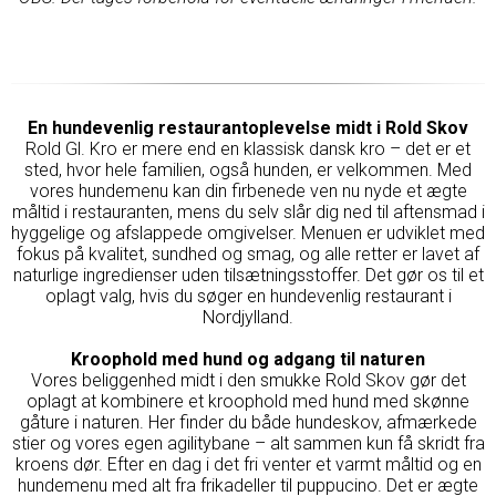
En hundevenlig restaurantoplevelse midt i Rold Skov
Rold Gl. Kro er mere end en klassisk dansk kro – det er et
sted, hvor hele familien, også hunden, er velkommen. Med
vores hundemenu kan din firbenede ven nu nyde et ægte
måltid i restauranten, mens du selv slår dig ned til aftensmad i
hyggelige og afslappede omgivelser. Menuen er udviklet med
fokus på kvalitet, sundhed og smag, og alle retter er lavet af
naturlige ingredienser uden tilsætningsstoffer. Det gør os til et
oplagt valg, hvis du søger en hundevenlig restaurant i
Nordjylland.
Kroophold med hund og adgang til naturen
Vores beliggenhed midt i den smukke Rold Skov gør det
oplagt at kombinere et kroophold med hund med skønne
gåture i naturen. Her finder du både hundeskov, afmærkede
stier og vores egen agilitybane – alt sammen kun få skridt fra
kroens dør. Efter en dag i det fri venter et varmt måltid og en
hundemenu med alt fra frikadeller til puppucino. Det er ægte