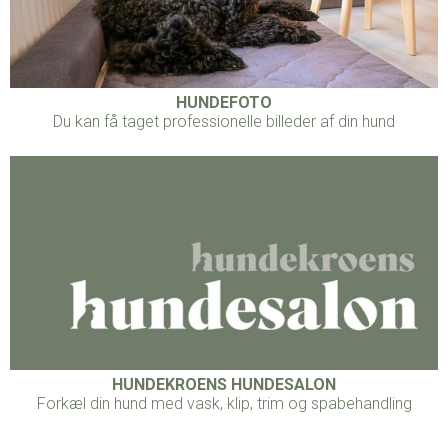
HUNDEFOTO
Du kan få taget professionelle billeder af din hund
HUNDEKROENS HUNDESALON
Forkæl din hund med vask, klip, trim og spabehandling