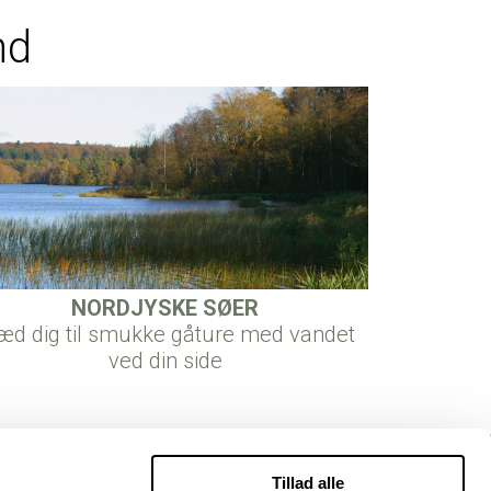
nd
NORDJYSKE SØER
æd dig til smukke gåture med vandet
ved din side
Tillad alle
info@roldglkro.dk