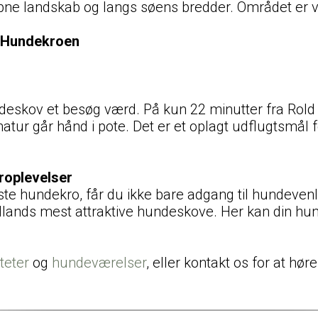
ne landskab og langs søens bredder. Området er ve
a Hundekroen
ndeskov et besøg værd. På kun 22 minutter fra Rold
tur går hånd i pote. Det er et oplagt udflugtsmål f
roplevelser
e hundekro, får du ikke bare adgang til hundevenli
llands mest attraktive hundeskove. Her kan din hun
teter
og
hundeværelser
, eller kontakt os for at hø