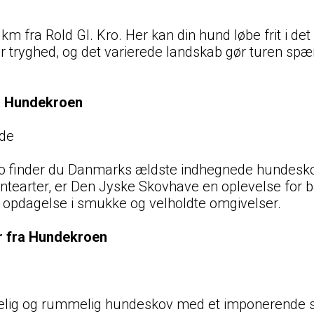
 km fra Rold Gl. Kro. Her kan din hund løbe frit i
 tryghed, og det varierede landskab gør turen spæn
a Hundekroen
åde
 Kro finder du Danmarks ældste indhegnede hundesk
ntearter, er Den Jyske Skovhave en oplevelse for bå
å opdagelse i smukke og velholdte omgivelser.
r fra Hundekroen
delig og rummelig hundeskov med et imponerende s