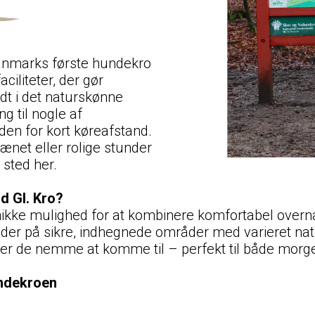
Danmarks første hundekro
ciliteter, der gør
dt i det naturskønne
g til nogle af
den for kort køreafstand.
rrænet eller rolige stunder
 sted her.
d Gl. Kro?
ikke mulighed for at kombinere komfortabel overn
er på sikre, indhegnede områder med varieret natu
så er de nemme at komme til – perfekt til både morg
undekroen