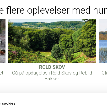
e flere oplevelser med hu
ROLD SKOV
et
Gå på opdagelse i Rold Skov og Rebild
Gl
Bakker
 cookies
1, Rold
9510 Arden
Danmark
+45 98 56 17 00