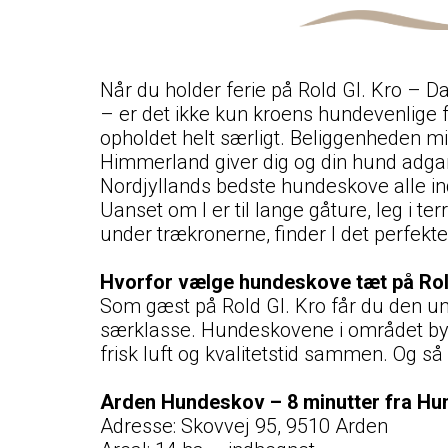
Når du holder ferie på Rold Gl. Kro – 
– er det ikke kun kroens hundevenlige fa
opholdet helt særligt. Beliggenheden mi
Himmerland giver dig og din hund adgan
Nordjyllands bedste hundeskove alle in
Uanset om I er til lange gåture, leg i te
under trækronerne, finder I det perfekte
Hvorfor vælge hundeskove tæt på Rol
Som gæst på Rold Gl. Kro får du den un
særklasse. Hundeskovene i området byd
frisk luft og kvalitetstid sammen. Og 
Arden Hundeskov – 8 minutter fra H
Adresse: Skovvej 95, 9510 Arden