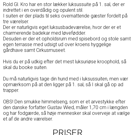
Rold Gl. Kro har en stor lækker luksussuite på 1. sal, der er
indrettet i en overdådig og opulent stil.
I suiten er der plads til seks overnattende gæster fordelt på
tre værelser.
Der er naturligvis eget luksusbadeværelse, hvor der er et
charmerende badekar med løvefødder.
Desuden er der et opholdsrum med spisebord og stole samt
egen terrasse med udsigt ud over kroens hyggelige
gårdhave samt Cirkusmuseet.
Hvis du er på udkig efter det mest luksuriøse kroophold, så
skal du booke suiten.
Du må naturligvis tage din hund med i luksussuiten, men vær
opmærksom på at den ligger på 1. sal, så I skal gå op ad
trapper.
OBS! Den smukke himmelseng, som er et arvestykke efter
den danske forfatter Gustav Wied, måler 1,70 cm i længden
og har fodgærde, så høje mennesker skal overveje at vælge
et af de andre værelser.
PRISER